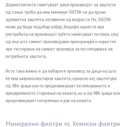
Дерматолозите советуваат дека производот за заштита
од сонце треба да има минимум 30СПФ за да пружи
адекватна заштита, независно од возраста. Но, 50СПФ
може да биде подобар избор, бидејќи најчесто при
употребата на производот луѓето нанесуваат потенок слој
од она што самиот произведувач препорачува и користел
при тестирање на самиот производ за постигнување на
потребната заштита.
Исто така важно е да побарате производ за деца кој што
ќе има широкоспектарна заштита, односно кој заштитува
од УВА зраци кои го предизвикуваат потемнувањето и
предвременото стареење на кожата, но и од УВБ зраци кои
предизвикуваат изгореници и рак на кожата.
Минерални филтри vs. Хемиски филтри