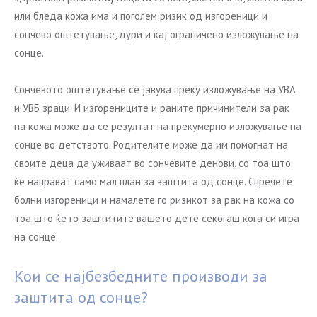
или бледа кожа има и поголем ризик од изгореници и
сончево оштетување, дури и кај ограничено изложување на
сонце.
Сончевото оштетување се јавува преку изложување на УВА
и УВБ зраци. И изгорениците и раните причинители за рак
на кожа може да се резултат на прекумерно изложување на
сонце во детството. Родителите може да им помогнат на
своите деца да уживаат во сончевите денови, со тоа што
ќе направат само мал план за заштита од сонце. Спречете
болни изгореници и намалете го ризикот за рак на кожа со
тоа што ќе го заштитите вашето дете секогаш кога си игра
на сонце.
Кои се најбезбедните производи за
заштита од сонце?