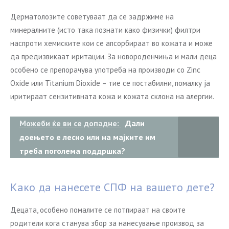
Дерматолозите советуваат да се задржиме на
минералните (исто така познати како физички) филтри
наспроти хемиските кои се апсорбираат во кожата и може
да предизвикаат иритации. За новороденчиња и мали деца
особено се препорачува употреба на производи со Zinc
Oxide или Titanium Dioxide – тие се постабилни, помалку ја
иритираат сензитивната кожа и кожата склона на алергии.
Можеби ќе ви се допадне:
Дали
доењето е лесно или на мајките им
треба поголема поддршка?
Како да нанесете СПФ на вашето дете?
Децата, особено помалите се потпираат на своите
родители кога станува збор за нанесување производ за