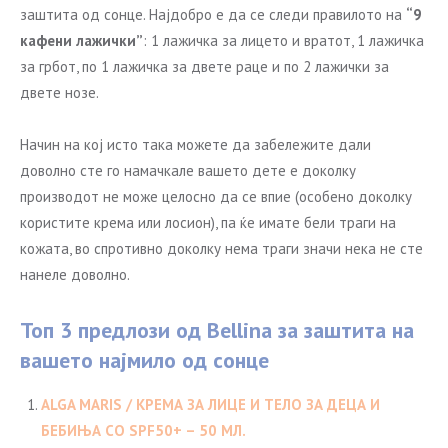
заштита од сонце. Најдобро е да се следи правилото на
“
9
кафени лажички
”
: 1 лажичка за лицето и вратот, 1 лажичка
за грбот, по 1 лажичка за двете раце и по 2 лажички за
двете нозе.
Начин на кој исто така можете да забележите дали
доволно сте го намачкале вашето дете е доколку
производот не може целосно да се впие (особено доколку
користите крема или лосион), па ќе имате бели траги на
кожата, во спротивно доколку нема траги значи нека не сте
нанеле доволно.
Топ 3 предлози од Bellina за заштита на
вашето најмило од сонце
ALGA MARIS / КРЕМА ЗА ЛИЦЕ И ТЕЛО ЗА ДЕЦА И
БЕБИЊА СО SPF50+ – 50 МЛ.