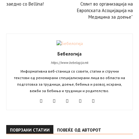
заедно со Bellina!
Сплит во организација на
Европската Асоцијација на
Медицина за доење”
Бебелогија
https://www.bebelogija.mk
Информативна веб-станица со совети, статии и стручни
текстови од реномирани специјализирани лица во областа на
подготовка за трудници, доење, бебиња и развој, исхрана,
вежби за бебиња и трудници и родителство.
ПОВРЗАНИ СТАТИИ
ПОВЕЌЕ ОД АВТОРОТ