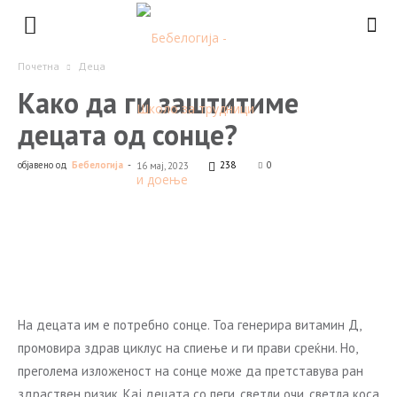
Почетна
Деца
Како да ги заштитиме
децата од сонце?
објавено од
Бебелогија
-
238
0
16 мај, 2023
Facebook
Twitter
WhatsApp
На децата им е потребно сонце. Тоа генерира витамин Д,
промовира здрав циклус на спиење и ги прави среќни. Но,
преголема изложеност на сонце може да претставува ран
здраствен ризик. Кај децата со пеги, светли очи, светла коса