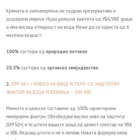
Кремата е хипоалергена, не содржи презервативи и
додадени мириси. Нуди целосна зажтита од УВА/УВБ зраци
и има висока отпорност на вода. Може да се користи од 6
месечна возраст.
100%
состојки од
природно потекло
20.5%
состојки од
органско земјоделство
2.
SPF 50+ / МЛЕКО ЗА ЛИЦЕ И ТЕЛО СО ЗАШТИТЕН
ФАКТОР ЗА ДЕЦА И БЕБИЊА – 100 МЛ.
Млекото е целосно составено од 100% гарантирани
минерални филтри. Обезбедува високо ниво на заштита
(SPF50+) и ги штити вашите деца од целиот спектар на УВА
и УВБ. Веднаш штити и не е леплив. Новата формула нема