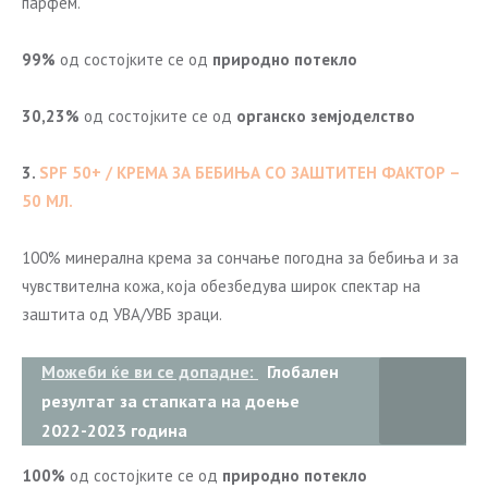
парфем.
99%
од состојките се од
природно потекло
30,23%
од состојките се од
органско земјоделство
3.
SPF 50+ / КРЕМА ЗА БЕБИЊА СО ЗАШТИТЕН ФАКТОР –
50 МЛ.
100% минерална крема за сончање погодна за бебиња и за
чувствителна кожа, која обезбедува широк спектар на
заштита од УВА/УВБ зраци.
Можеби ќе ви се допадне:
Глобален
резултат за стапката на доење
2022-2023 година
100%
од состојките се од
природно потекло