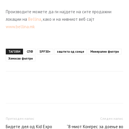
Производите можете да ги најдете на сите продажни
локации на
Bellina
, како и на нивниот веб сајт
www.bellina.mk
ТАГОВИ
СПФ
SPF50+
заштита од сонце
Минерални филтри
Хемиски филтри
Facebook
Twitter
WhatsApp
Претходен напис
Следен напис
Бидете дел од Kid Expo
“8-миот Конгрес за доење во