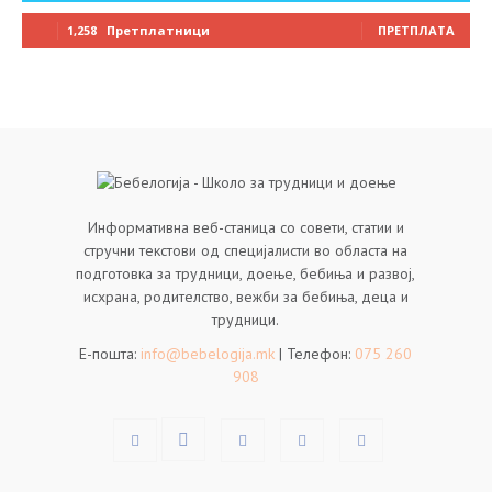
1,258
Претплатници
ПРЕТПЛАТА
Информативна веб-станица со совети, статии и
стручни текстови од специјалисти во областа на
подготовка за трудници, доење, бебиња и развој,
исхрана, родителство, вежби за бебиња, деца и
трудници.
Е-пошта:
info@bebelogija.mk
| Телефон:
075 260
908