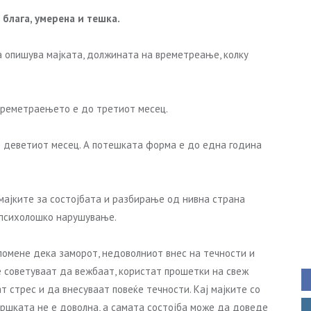
–
блага, умерена и тешка.
а опишува мајката, должината на времетреање, колку
 времетраењето е до третиот месец.
о деветиот месец. А потешката форма е до една година
мајките за состојбата и разбирање од нивна страна
е психолошко нарушување.
помене дека заморот, недоволниот внес на течности и
е советуваат да вежбаат, користат прошетки на свеж
т стрес и да внесуваат повеќе течности. Кај мајките со
ршката не е доволна, а самата состојба може да доведе