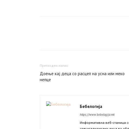
Facebook
Сподели
Претходен напис
Доење кај деца со расцеп на усна или меко
непце
Бебелогија
https://www.bebelogija.mk
Информативна веб-станица со
специјализирани лица во обл