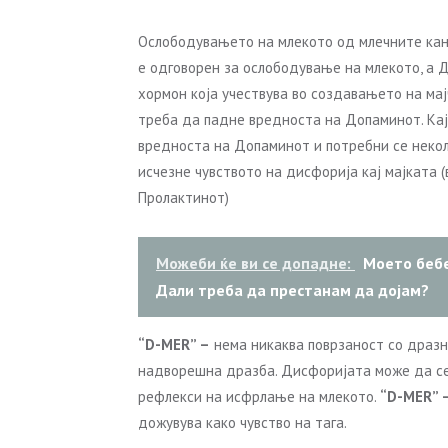
Ослободувањето на млекото од млечните кан
е одговорен за ослободување на млекото, а 
хормон која учествува во создавањето на ма
треба да падне вредноста на Допаминот. Кај
вредноста на Допаминот и потребни се некол
исчезне чувството на дисфорија кај мајката 
Пролактинот)
Можеби ќе ви се допадне:
Моето бебе
Дали треба да престанам да дојам?
“D-MER” –
нема никаква поврзаност со дразн
надворешна дразба. Дисфоријата може да се п
рефлекси на исфрлање на млекото.
“D-MER” 
дожувува како чувство на тага.