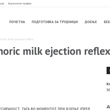
ција
Кориснички профил
ебелогија
ПОЧЕТНА
ПОДГОТОВКА ЗА ТРУДНИЦИ
ДОЕЊЕ
БЕБ
horic milk ejection reflex
ric milk ejection refle
Twitter
WhatsApp
Linkedin
Telegram
К
5
Д
ЕСИРАНОСТ, ТАГА ВО МОМЕНТОТ ПРИ ДОЕЊЕ (ПРЕД