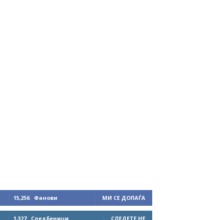
15,256
Фанови
МИ СЕ ДОПАЃА
1,327
Следбеници
СЛЕДЕТЕ НЕ