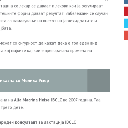
ација со лекар се даваат и лекови кои ја регулираат
отешките форми даваат резултат. Забележани се случаи
ната со намалување на внесот на јаглехидратите и
јбата.
еможат со сигурност да кажат дека е тоа еден вид
а кај мајките кај кои е препорачана промена на
иказна со Мелиха Умер
рана на
Alia Macrina Heise
,
IBCLC
во 2007 година. Таа
 трето дете.
ароден консултант за лактација
IBCLC