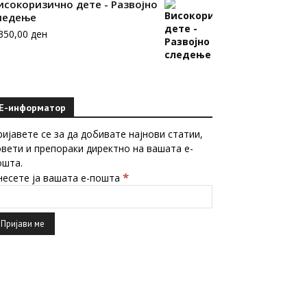
исокоризично дете - Развојно
ледење
.350,00
ден
Е-информатор
ријавете се за да добивате најнови статии,
овети и препораки директно на вашата е-
ошта.
*
несете ја вашата е-пошта