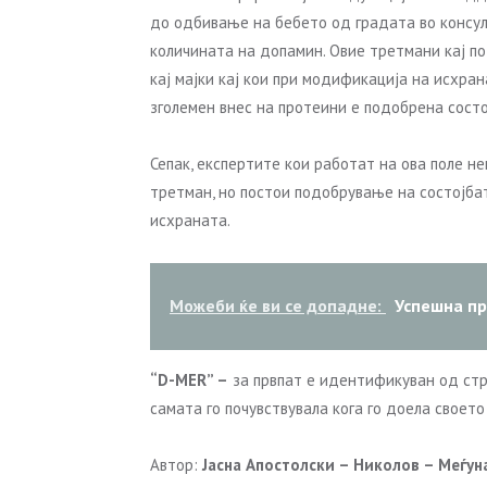
до одбивање на бебето од градата во консулт
количината на допамин. Овие третмани кај п
кај мајки кај кои при модификација на исхра
зголемен внес на протеини е подобрена состо
Сепак, експертите кои работат на ова поле н
третман, но постои подобрување на состојбат
исхраната.
Можеби ќе ви се допадне:
Успешна пр
“D-MER” –
за првпат е идентификуван од ст
самата го почувствувала кога го доела своето
Автор:
Јасна Апостолски – Николов – Меѓун