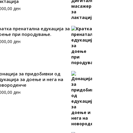
актација
.000,00
ден
ратка пренатална едукација за
оење при породување.
.000,00
ден
онација за придобивки од
дукација за доење и нега на
овороденче
.000,00
ден