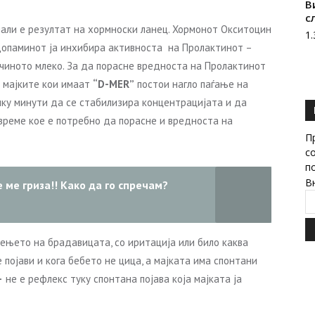
В
с
али е резултат на хормноски ланец. Хормонот Окситоцин
1
Допаминот ја инхибира активноста на Пролактинот –
јчиното млеко. За да порасне вредноста на Пролактинот
 мајките кои имаат
“D-MER”
постои нагло паѓање на
ку минути да се стабилизира концентрацијата и да
(време кое е потребно да порасне и вредноста на
П
с
п
В
 ме гриза!! Како да го спречам?
ењето на брадавицата, со иритација или било каква
ојави и кога бебето не цица, а мајката има спонтани
–
не е рефлекс туку спонтана појава која мајката ја