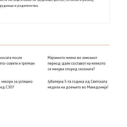
трудници и родителство.
 косата после
Мајчиното млеко во зимскиот
то-совети и третман
период-дали составот на млекото
се менува според сезоната?
е чекори за успешно
Јубилејна 5-та година од Светската
ед СЗО?
недела на доењето во Македонија!