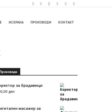
Е
ИСХРАНА
ПРОИЗВОДИ
КОНТАКТ
x
Производи
Viber
оректор за брадавици
00,00
ден
игитален масажер за