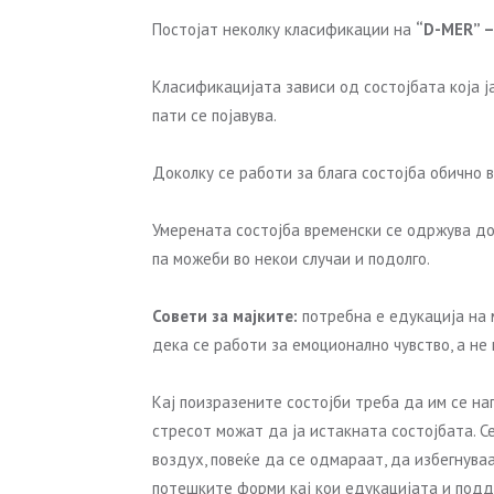
Постојат неколку класификации на
“D-MER” 
Класификацијата зависи од состојбата која ј
пати се појавува.
Доколку се работи за блага состојба обично
Умерената состојба временски се одржува д
па можеби во некои случаи и подолго.
Совети за мајките:
потребна е едукација на 
дека се работи за емоционално чувство, а н
Кај поизразените состојби треба да им се на
стресот можат да ја истакната состојбата. С
воздух, повеќе да се одмараат, да избегнуваа
потешките форми кај кои едукацијата и подд