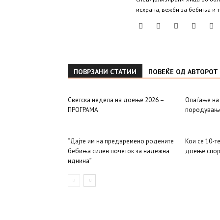
исхрана, вежби за бебиња и 
ПОВРЗАНИ СТАТИИ
ПОВЕЌЕ ОД АВТОРОТ
Светска недела на доење 2026 –
Опаѓање на
ПРОГРАМА
породување
“Дајте им на предвремено родените
Кои се 10-т
бебиња силен почеток за надежна
доење спор
иднина”