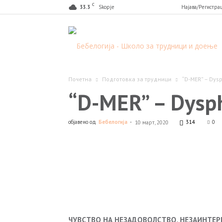
C
33.3
Skopje
Најава/Регистра
Б
Почетна
Подготовка за трудници
“D-MER” – Dysp
“D-MER” – Dyspho
објавено од
Бебелогија
-
314
0
10 март, 2020
Facebook
Сподели
ЧУВСТВО НА НЕЗАДОВОЛСТВО, НЕЗАИНТЕР