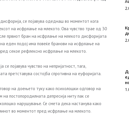
л
2
 дисфорија, се појавува одеднаш во моментот кога
К
ексот на исфрлање на млекото. Ова чувство трае од 30
д
после првиот бран на исфрлање на млекото дисфоријата
2
от на еден подој има повеќе бранови на исфрлање на
 пред секое рефлексно исфрлање на млекото.
а се појавува чувство на непријатност, тага,
Д
ата претставува состојба спротивна на еуфоријата.
е
н
дговор на доењето туку како психолошки одговор на
1
м на постопородилната депресија ниту пак се
холошко нарушување. Се смета дека настанува како
минот во моментот пред исфрлање на млекото.