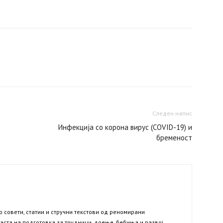
Twitter
WhatsApp
Linkedin
Telegram
Следен напис
Инфекција со корона вирус (COVID-19) и
бременост
 совети, статии и стручни текстови од реномирани
аста на подготовка за трудници, доење, бебиња и развој,