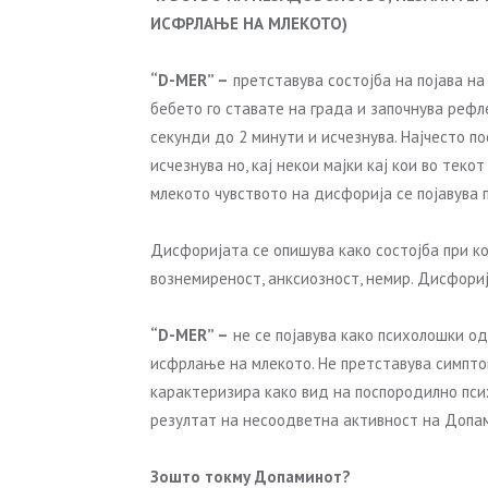
ИСФРЛАЊЕ НА МЛЕКОТО)
“D-MER” –
претставува состојба на појава на
бебето го ставате на града и започнува рефл
секунди до 2 минути и исчезнува. Најчесто 
исчезнува но, кај некои мајки кај кои во тек
млекото чувството на дисфорија се појавува
Дисфоријата се опишува како состојба при кој
вознемиреност, анксиозност, немир. Дисфориј
“D-MER” –
не се појавува како психолошки о
исфрлање на млекото. Не претставува симпто
карактеризира како вид на поспородилно пси
резултат на несоодветна активност на Допа
Зошто токму Допаминот?